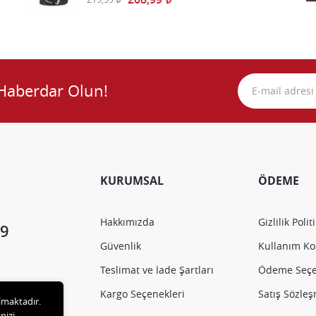
Haberdar Olun!
KURUMSAL
ÖDEME
Hakkımızda
Gizlilik Polit
9
Güvenlik
Kullanım Koş
Teslimat ve İade Şartları
Ödeme Seçe
Kargo Seçenekleri
Satış Sözle
ılmaktadır.
nizi