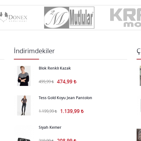
İndirimdekiler
Ç
Blok Renkli Kazak
474,99
499,99
Tess Gold Koyu Jean Pantolon
1.139,99
1.199,99
Siyah Kemer
208,99
219,99