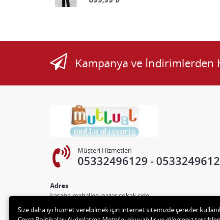
Kampanya ve İndirimlerden 
Müşteri Hizmetleri
05332496129
0533249612
Adres
kasaba mahallesi pazar sokak cide
Size daha iyi hizmet verebilmek için internet sitemizde çerezler kullan
Çerez Politikaları Aydınlatma Metni’ni okuyabilir ve dilerseniz tercihleri