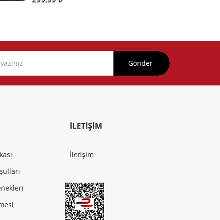
Gönder
İLETİŞİM
ikası
İletişim
ulları
nekleri
şmesi