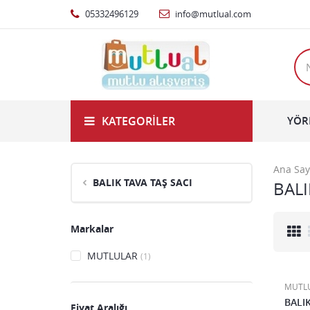
05332496129
info@mutlual.com
KATEGORILER
YÖR
Ana Say
BALIK TAVA TAŞ SACI
BALI
Markalar
MUTLULAR
(1)
MUTL
BALIK
Fiyat Aralığı