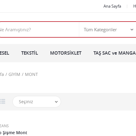
Ana Sayfa
H
ESEL
TEKSTİL
MOTORSİKLET
TAŞ SAC ve MANGAL
fa
GİYİM
MONT
JEANS
o Şişme Mont