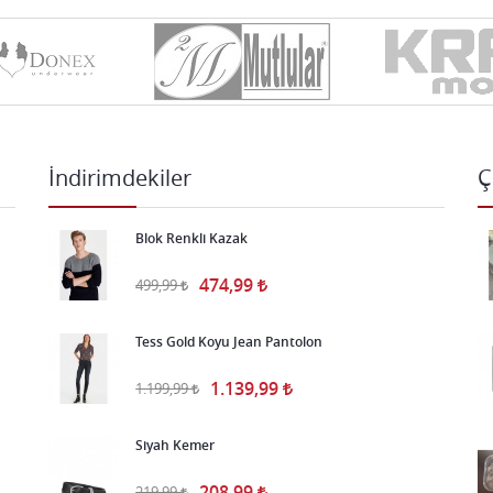
İndirimdekiler
Ç
Blok Renkli Kazak
474,99
499,99
Tess Gold Koyu Jean Pantolon
1.139,99
1.199,99
Siyah Kemer
208,99
219,99