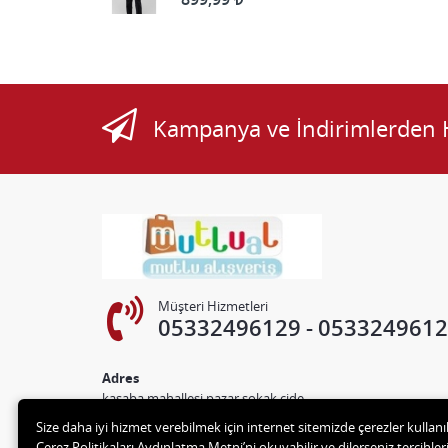
Kampanya ve İndirimlerden 
Müşteri Hizmetleri
05332496129
0533249612
Adres
kasaba mahallesi pazar sokak cide
Size daha iyi hizmet verebilmek için internet sitemizde çerezler kullan
Çerez Politikaları Aydınlatma Metni’ni okuyabilir ve dilerseniz tercihleri