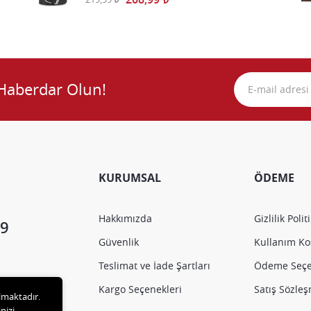
Haberdar Olun!
KURUMSAL
ÖDEME
Hakkımızda
Gizlilik Polit
9
Güvenlik
Kullanım Koş
Teslimat ve İade Şartları
Ödeme Seçe
Kargo Seçenekleri
Satış Sözle
ılmaktadır.
nizi