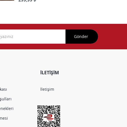
Gönder
İLETİŞİM
ikası
İletişim
ulları
nekleri
şmesi