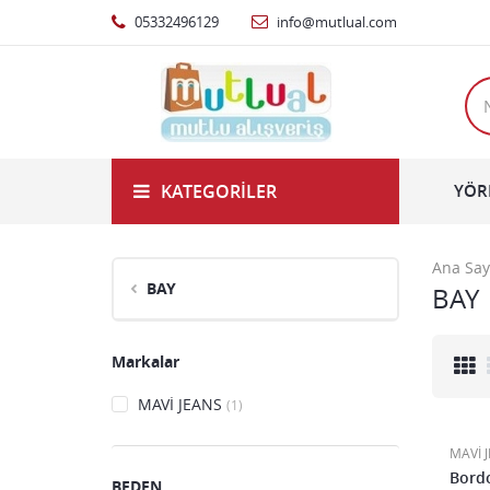
05332496129
info@mutlual.com
KATEGORILER
YÖR
Ana Say
BAY
BAY
Markalar
MAVİ JEANS
(1)
MAVİ 
Bord
BEDEN