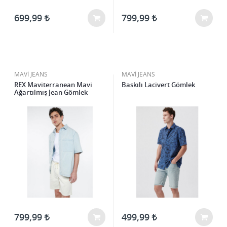
699,99
799,99
MAVİ JEANS
MAVİ JEANS
REX Maviterranean Mavi
Baskılı Lacivert Gömlek
Ağartılmış Jean Gömlek
799,99
499,99