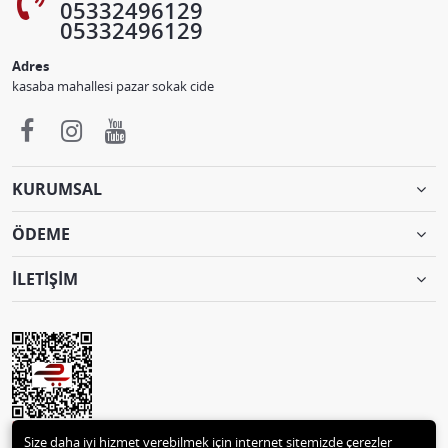
05332496129
05332496129
Adres
kasaba mahallesi pazar sokak cide
KURUMSAL
ÖDEME
İLETİŞİM
Size daha iyi hizmet verebilmek için internet sitemizde çerezler