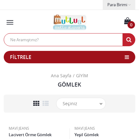
Para Birimi
0
FILTRELE
Ana Sayfa
GİYİM
GÖMLEK
MAVİ JEANS
MAVİ JEANS
Lacivert Örme Gömlek
Yeşil Gömlek