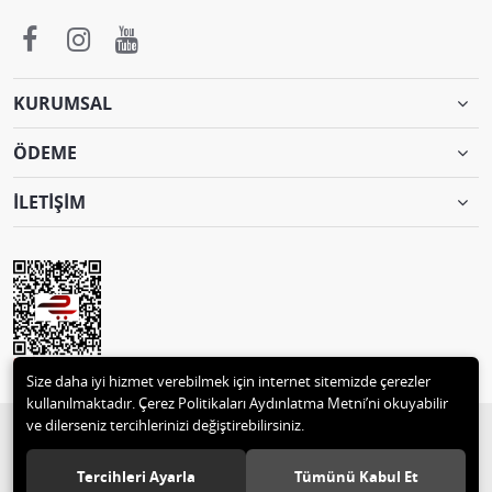
KURUMSAL
ÖDEME
İLETİŞİM
Size daha iyi hizmet verebilmek için internet sitemizde çerezler
kullanılmaktadır. Çerez Politikaları Aydınlatma Metni’ni okuyabilir
ve dilerseniz tercihlerinizi değiştirebilirsiniz.
© 2018 2 M MUTLULAR TEKSTİL ve MOTORSİKLET PAZ.TİC. 05332496129
Tüm hakları saklıdır.
Tercihleri Ayarla
Tümünü Kabul Et