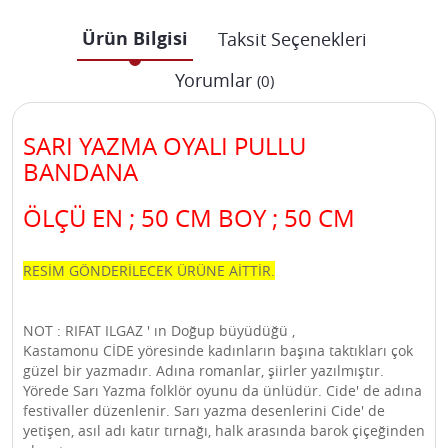
Ürün Bilgisi
Taksit Seçenekleri
Yorumlar
(0)
SARI YAZMA OYALI PULLU
BANDANA
ÖLÇÜ EN ; 50 CM BOY ; 50 CM
RESİM GÖNDERİLECEK ÜRÜNE AİTTİR.
NOT : RIFAT ILGAZ ' ın Doğup büyüdüğü ,
Kastamonu CİDE yöresinde kadınların başına taktıkları çok
güzel bir yazmadır. Adına romanlar, şiirler yazılmıştır.
Yörede Sarı Yazma folklör oyunu da ünlüdür. Cide' de adına
festivaller düzenlenir. Sarı yazma desenlerini Cide' de
yetişen, asıl adı katır tırnağı, halk arasında barok çiçeğinden