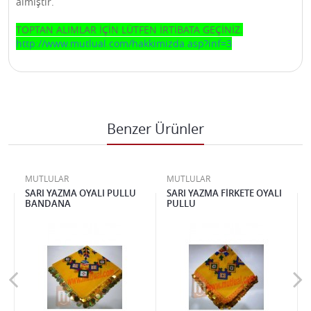
almıştır.
TOPTAN ALIMLAR İÇİN LÜTFEN İRTİBATA GEÇİNİZ.
http://www.mutlual.com/hakkimizda.asp?inf=3
Benzer Ürünler
MUTLULAR
MUTLULAR
Ş
SARI YAZMA OYALI PULLU
SARI YAZMA FİRKETE OYALI
BANDANA
PULLU