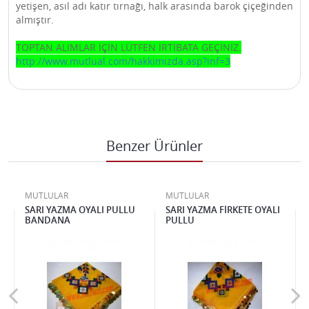
yetişen, asıl adı katır tırnağı, halk arasında barok çiçeğinden
almıştır.
TOPTAN ALIMLAR İÇİN LÜTFEN İRTİBATA GEÇİNİZ.
http://www.mutlual.com/hakkimizda.asp?inf=3
Benzer Ürünler
MUTLULAR
MUTLULAR
SARI YAZMA OYALI PULLU
SARI YAZMA FİRKETE OYALI
BANDANA
PULLU