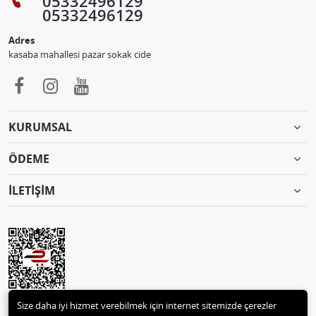
05332496129
05332496129
Adres
kasaba mahallesi pazar sokak cide
KURUMSAL
ÖDEME
İLETİŞİM
Size daha iyi hizmet verebilmek için internet sitemizde çerezler