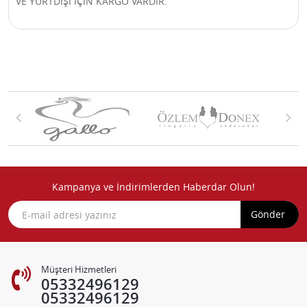
VE YURTDIŞI İÇİN KARGO VARDIR.
Kampanya ve İndirimlerden Haberdar Olun!
Gönder
Müşteri Hizmetleri
05332496129
05332496129