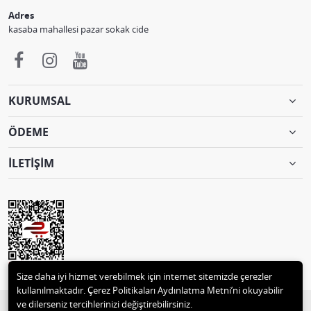
Adres
kasaba mahallesi pazar sokak cide
KURUMSAL
ÖDEME
İLETİŞİM
Size daha iyi hizmet verebilmek için internet sitemizde çerezler
kullanılmaktadır. Çerez Politikaları Aydınlatma Metni’ni okuyabilir
ve dilerseniz tercihlerinizi değiştirebilirsiniz.
© 2018 2 M MUTLULAR TEKSTİL ve MOTORSİKLET PAZ.TİC. 05332496129