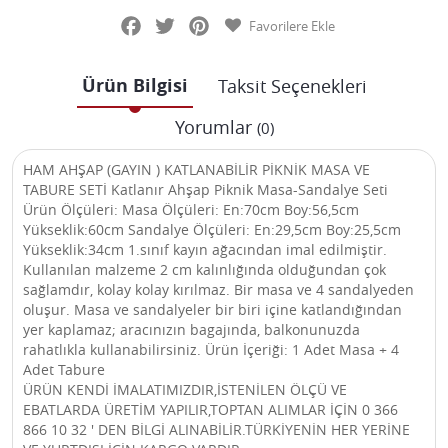
Facebook
Twitter
Pinterest
Favorilere Ekle
Ürün Bilgisi
Taksit Seçenekleri
Yorumlar
(0)
HAM AHŞAP (GAYIN ) KATLANABİLİR PİKNİK MASA VE
TABURE SETİ Katlanır Ahşap Piknik Masa-Sandalye Seti
Ürün Ölçüleri: Masa Ölçüleri: En:70cm Boy:56,5cm
Yükseklik:60cm Sandalye Ölçüleri: En:29,5cm Boy:25,5cm
Yükseklik:34cm 1.sınıf kayın ağacından imal edilmiştir.
Kullanılan malzeme 2 cm kalınlığında olduğundan çok
sağlamdır, kolay kolay kırılmaz. Bir masa ve 4 sandalyeden
oluşur. Masa ve sandalyeler bir biri içine katlandığından
yer kaplamaz; aracınızın bagajında, balkonunuzda
rahatlıkla kullanabilirsiniz. Ürün İçeriği: 1 Adet Masa + 4
Adet Tabure
ÜRÜN KENDİ İMALATIMIZDIR,İSTENİLEN ÖLÇÜ VE
EBATLARDA ÜRETİM YAPILIR,TOPTAN ALIMLAR İÇİN 0 366
866 10 32 ' DEN BİLGİ ALINABİLİR.TÜRKİYENİN HER YERİNE