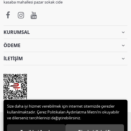
kasaba mahallesi pazar sokak cide
KURUMSAL
ÖDEME
İLETİŞİM
Size daha iyi hizmet verebilmek için internet sitemizde çerezler
kullanılmaktadır. Çerez Politikaları Aydınlatma Metni’ni okuyabilir
ve dilerseniz tercihlerinizi değiştirebilirsiniz.
© 2018 2 M MUTLULAR TEKSTİL ve MOTORSİKLET PAZ.TİC. 05332496129
Tüm hakları saklıdır.