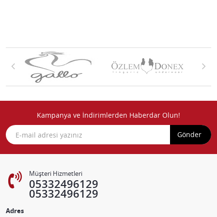
Kampanya ve İndirimlerden Haberdar Olun!
Gönder
Müşteri Hizmetleri
05332496129
05332496129
Adres