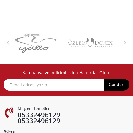
Kampanya ve İndirimlerden Haberdar Olun!
Gönder
Müşteri Hizmetleri
05332496129
05332496129
Adres