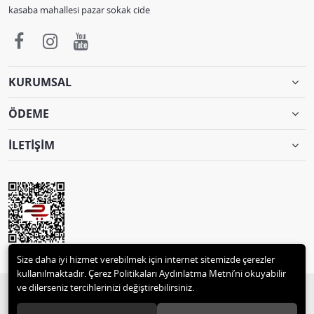
kasaba mahallesi pazar sokak cide
KURUMSAL
ÖDEME
İLETİŞİM
Size daha iyi hizmet verebilmek için internet sitemizde çerezler
kullanılmaktadır. Çerez Politikaları Aydınlatma Metni’ni okuyabilir
ve dilerseniz tercihlerinizi değiştirebilirsiniz.
© 2018 2 M MUTLULAR TEKSTİL ve MOTORSİKLET PAZ.TİC. 05332496129
Tüm hakları saklıdır.