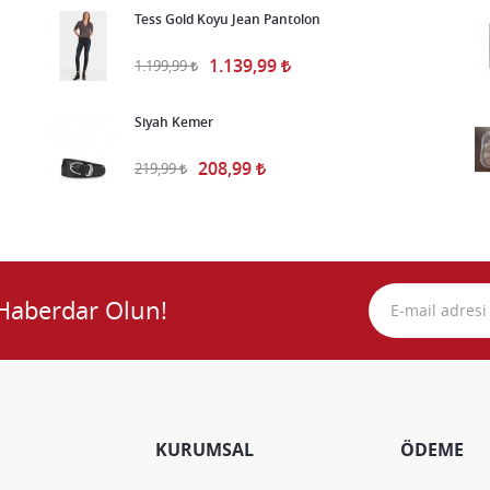
Tess Gold Koyu Jean Pantolon
1.139,99
1.199,99
Siyah Kemer
208,99
219,99
Haberdar Olun!
KURUMSAL
ÖDEME