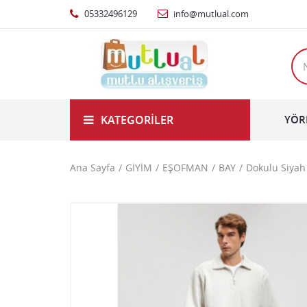
05332496129
info@mutlual.com
KATEGORILER
YÖR
Ana Sayfa
GİYİM
EŞOFMAN
BAY
Dokulu Siyah