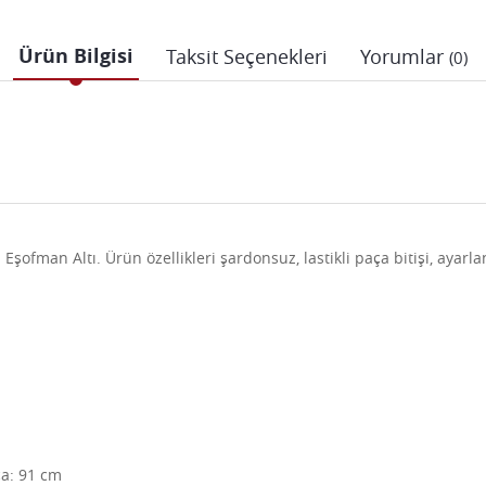
Ürün Bilgisi
Taksit Seçenekleri
Yorumlar
(0)
ofman Altı. Ürün özellikleri şardonsuz, lastikli paça bitişi, ayarlan
ça: 91 cm