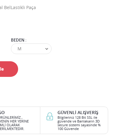
 BelLastikli Paça
BEDEN :
le
GO
GÜVENLI ALIŞVERIŞ
RÜNLERİMİZ ,
Bilgileriniz 128 Bit SSL ile
YENİN HER YERİNE
güvende ve Banlakarın 3D
İMLİ OLARAK
secure sistemi sayasinde %
RİLMEKTEDİR.
100 Güvende