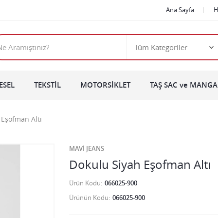
Ana Sayfa
H
ESEL
TEKSTİL
MOTORSİKLET
TAŞ SAC ve MANGAL
 Eşofman Altı
MAVİ JEANS
Dokulu Siyah Eşofman Altı
Ürün Kodu
066025-900
Ürünün Kodu
066025-900