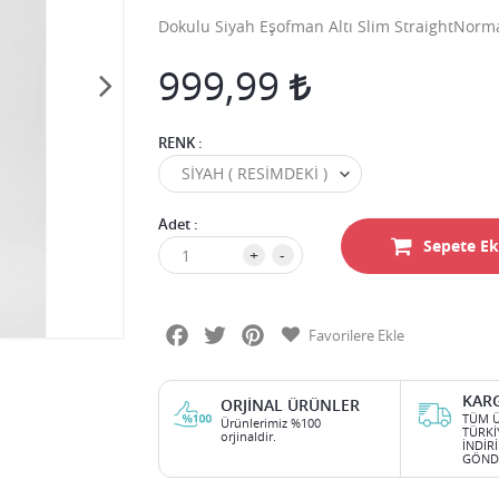
Dokulu Siyah Eşofman Altı Slim StraightNormal
999,99
RENK :
Adet :
Sepete Ek
+
-
Facebook
Twitter
Pinterest
Favorilere Ekle
KAR
ORJINAL ÜRÜNLER
TÜM Ü
Ürünlerimiz %100
TÜRKİ
orjinaldir.
İNDİR
GÖNDE