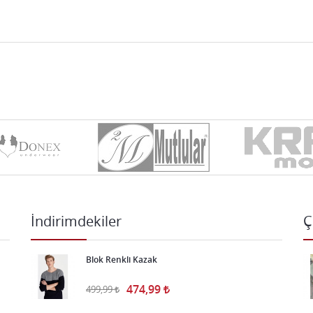
İndirimdekiler
Ç
Blok Renkli Kazak
474,99
499,99