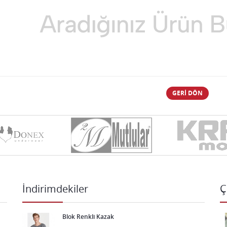
GERI DÖN
İndirimdekiler
Ç
Blok Renkli Kazak