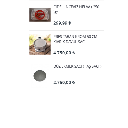
CİDELLA CEVİZ HELVA ( 250
)gr
299,99
PRES TABAN KROM 50 CM
KIVRIK DAVUL SAC
4.750,00
DÜZ EKMEK SACI ( TAŞ SACI )
2.750,00
PRES TABAN KROM 60 CM
DÜZ DAVUL SAC
4.750,00
50 LİK KROM MANGAL SAC