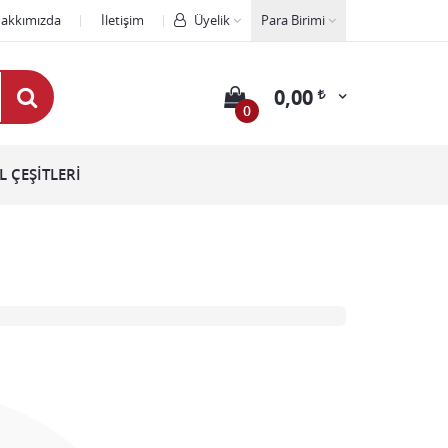
akkımızda
İletişim
Üyelik
Para Birimi
0,00
0
 ÇEŞİTLERİ