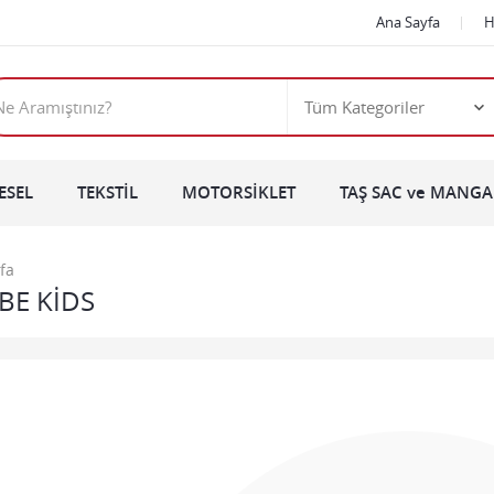
Ana Sayfa
H
ESEL
TEKSTİL
MOTORSİKLET
TAŞ SAC ve MANGAL
fa
BE KİDS