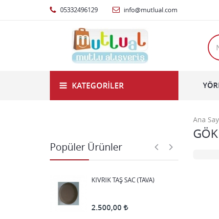
4.750,00
05332496129
info@mutlual.com
50 LİK KROM MANGAL SAC
4.500,00
MEŞHUR CİDE CEVİZLİ HELVA
KATEGORILER
YÖR
(ORGANİK)500 GR
375,00
Ana Say
60 CM STANDART MODEL
GÖK
DAVUL EKMEK SACI (TAŞ)
Popüler Ürünler
3.500,00
KIVRIK TAŞ SAC (TAVA)
2.500,00