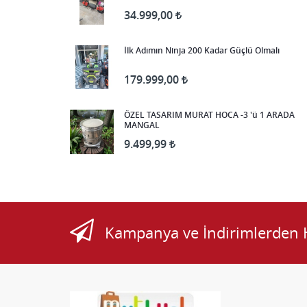
34.999,00
299,99
İlk Adımın Ninja 200 Kadar Güçlü Olmalı
PRES TABAN KROM 50 CM
KIVRIK DAVUL SAC
179.999,00
4.750,00
ÖZEL TASARIM MURAT HOCA -3 'ü 1 ARADA
DÜZ EKMEK SACI ( TAŞ SACI )
MANGAL
9.499,99
2.750,00
PRES TABAN KROM 60 CM
DÜZ DAVUL SAC
Kampanya ve İndirimlerden 
4.750,00
50 LİK KROM MANGAL SAC