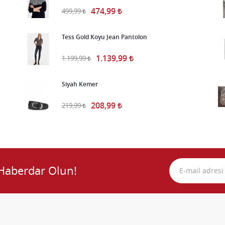
474,99
499,99
Tess Gold Koyu Jean Pantolon
1.139,99
1.199,99
Siyah Kemer
208,99
219,99
Haberdar Olun!