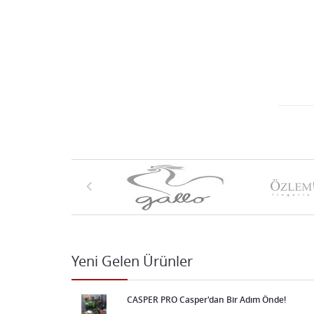
4.500,00
MEŞHUR CİDE CEVİZLİ HELVA
(ORGANİK)500 GR
375,00
60 CM STANDART MODEL
DAVUL EKMEK SACI (TAŞ)
3.500,00
KIVRIK TAŞ SAC (TAVA)
Yeni Gelen Ürünler
2.500,00
CİDELLA CEVİZ HELVA ( 250
CASPER PRO Casper'dan Bir Adım Önde!
)gr