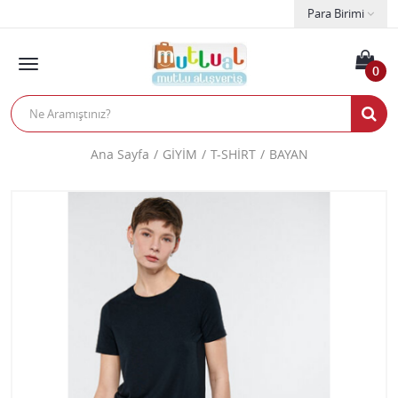
Para Birimi
0
Ana Sayfa
GİYİM
T-SHİRT
BAYAN