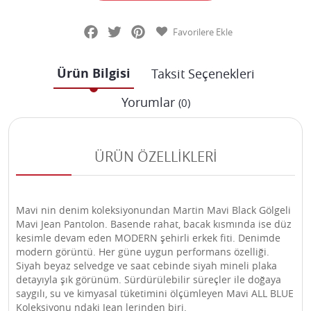
Facebook
Twitter
Pinterest
Favorilere Ekle
Ürün Bilgisi
Taksit Seçenekleri
Yorumlar
(0)
ÜRÜN ÖZELLİKLERİ
Mavi nin denim koleksiyonundan Martin Mavi Black Gölgeli
Mavi Jean Pantolon. Basende rahat, bacak kısmında ise düz
kesimle devam eden MODERN şehirli erkek fiti. Denimde
modern görüntü. Her güne uygun performans özelliği.
Siyah beyaz selvedge ve saat cebinde siyah mineli plaka
detayıyla şık görünüm. Sürdürülebilir süreçler ile doğaya
saygılı, su ve kimyasal tüketimini ölçümleyen Mavi ALL BLUE
Koleksiyonu ndaki Jean lerinden biri.