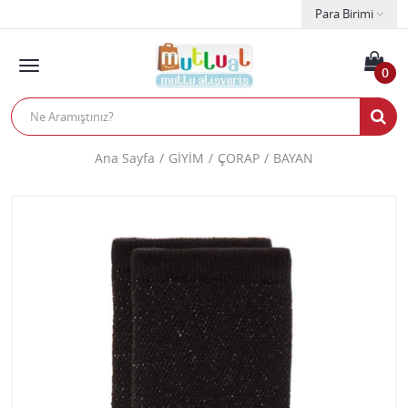
Para Birimi
0
Ana Sayfa
GİYİM
ÇORAP
BAYAN