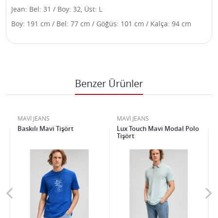
Jean: Bel: 31 / Boy: 32, Üst: L
Boy: 191 cm / Bel: 77 cm / Göğüs: 101 cm / Kalça: 94 cm
Benzer Ürünler
MAVİ JEANS
MAVİ JEANS
t
Baskılı Mavi Tişört
Lux Touch Mavi Modal Polo
Tişört