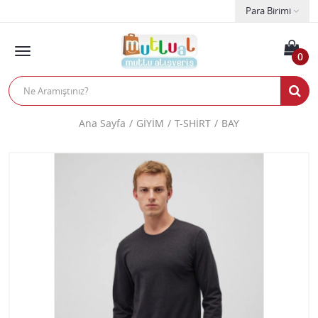
Para Birimi
0
Ana Sayfa
GİYİM
T-SHİRT
BAY