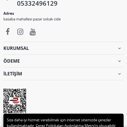
05332496129
Adres
kasaba mahallesi pazar sokak cide
KURUMSAL
ÖDEME
İLETİŞİM
Size daha iyi hizmet verebilmek için internet sitemizde çerezler
kullanılmaktadır. Çerez Politikaları Aydınlatma Metni’ni okuyabilir