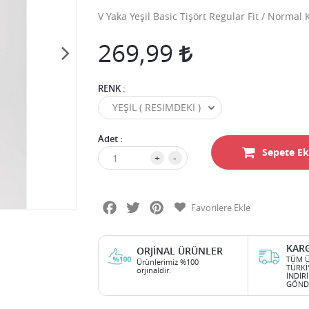
V Yaka Yeşil Basic Tişört Regular Fit / Normal
269,99
RENK :
Adet :
Sepete Ek
+
-
Facebook
Twitter
Pinterest
Favorilere Ekle
KAR
ORJINAL ÜRÜNLER
TÜM Ü
Ürünlerimiz %100
TÜRKİ
orjinaldir.
İNDİR
GÖNDE