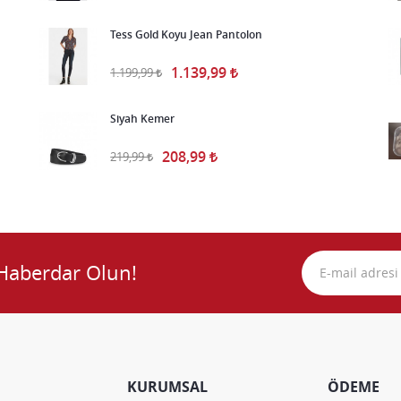
Tess Gold Koyu Jean Pantolon
1.139,99
1.199,99
Siyah Kemer
208,99
219,99
Haberdar Olun!
KURUMSAL
ÖDEME