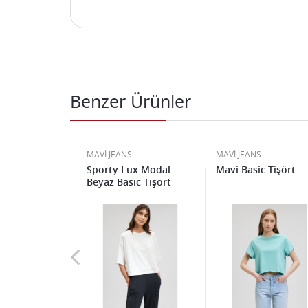
Benzer Ürünler
S
MAVİ JEANS
MAVİ JEANS
askılı Yeşil
Sporty Lux Modal
Mavi Basic Tişört
Beyaz Basic Tişört