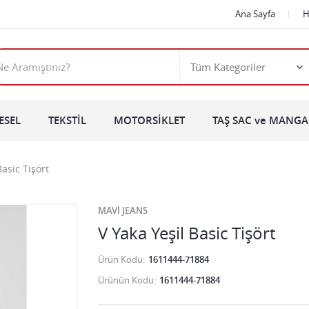
Ana Sayfa
H
ESEL
TEKSTİL
MOTORSİKLET
TAŞ SAC ve MANGAL
Basic Tişört
MAVİ JEANS
V Yaka Yeşil Basic Tişört
Ürün Kodu
1611444-71884
Ürünün Kodu
1611444-71884