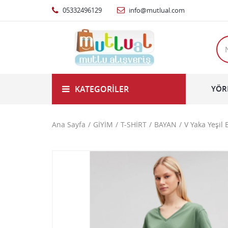
05332496129
info@mutlual.com
KATEGORILER
YÖR
Ana Sayfa
GİYİM
T-SHİRT
BAYAN
V Yaka Yeşil 