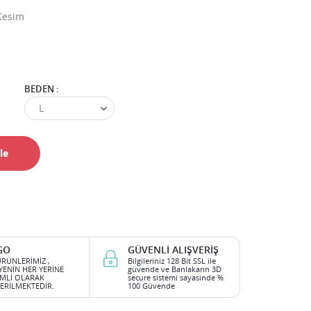
 Kesim
BEDEN :
le
GO
GÜVENLI ALIŞVERIŞ
RÜNLERİMİZ ,
Bilgileriniz 128 Bit SSL ile
YENİN HER YERİNE
güvende ve Banlakarın 3D
İMLİ OLARAK
secure sistemi sayasinde %
RİLMEKTEDİR.
100 Güvende