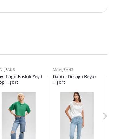
Vİ JEANS
MAVİ JEANS
MAVİ JEANS
vi Logo Baskılı Yeşil
Dantel Detaylı Beyaz
Puantiyeli La
op Tişört
Tişört
Polo Tişört