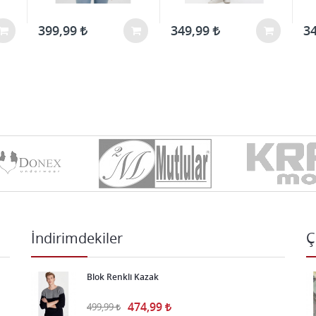
399,99
349,99
3
İndirimdekiler
Ç
Blok Renkli Kazak
474,99
499,99