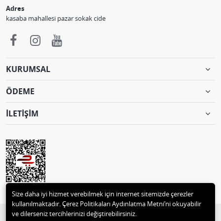
Adres
kasaba mahallesi pazar sokak cide
KURUMSAL
ÖDEME
İLETİŞİM
Size daha iyi hizmet verebilmek için internet sitemizde çerezler
kullanılmaktadır. Çerez Politikaları Aydınlatma Metni’ni okuyabilir
ve dilerseniz tercihlerinizi değiştirebilirsiniz.
© 2018 2 M MUTLULAR TEKSTİL ve MOTORSİKLET PAZ.TİC. 05332496129