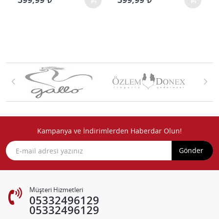
Kampanya ve İndirimlerden Haberdar Olun!
Gönder
Müşteri Hizmetleri
05332496129
05332496129