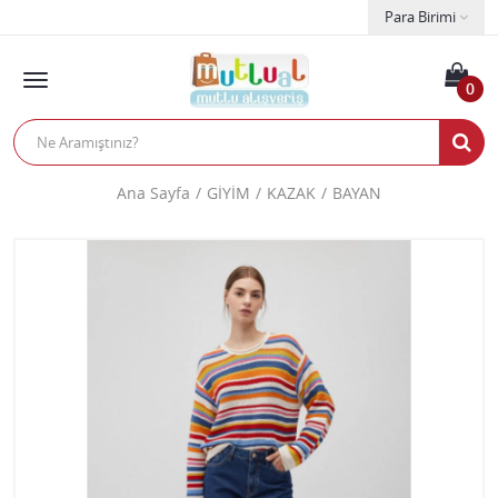
Para Birimi
0
Ana Sayfa
GİYİM
KAZAK
BAYAN