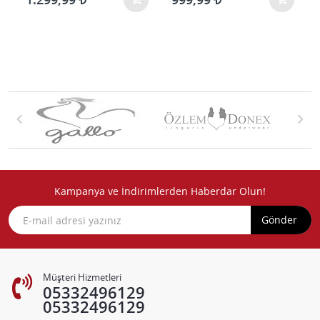
Kampanya ve İndirimlerden Haberdar Olun!
Gönder
Müşteri Hizmetleri
05332496129
05332496129