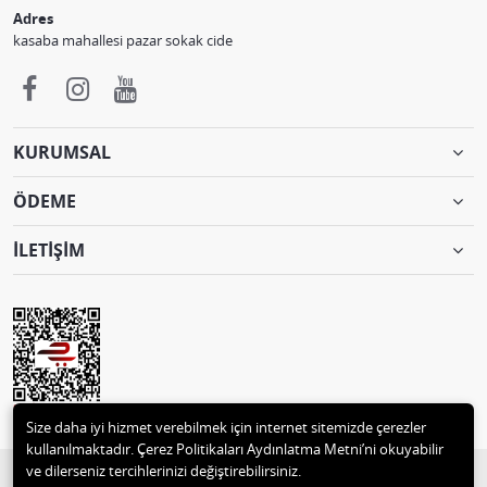
Adres
kasaba mahallesi pazar sokak cide
KURUMSAL
ÖDEME
İLETİŞİM
Size daha iyi hizmet verebilmek için internet sitemizde çerezler
kullanılmaktadır. Çerez Politikaları Aydınlatma Metni’ni okuyabilir
ve dilerseniz tercihlerinizi değiştirebilirsiniz.
© 2018 2 M MUTLULAR TEKSTİL ve MOTORSİKLET PAZ.TİC. 05332496129