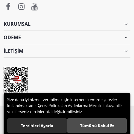
KURUMSAL
ÖDEME
İLETİŞİM
Size daha iyi hizmet verebilmek için internet sitemizde çerezler
kullanılmaktadır. Çerez Politikaları Aydınlatma Metni’ni okuyabilir
ve dilerseniz tercihlerinizi değiştirebilirsiniz.
© 2018 2 M MUTLULAR TEKSTİL ve MOTORSİKLET PAZ.TİC. 05332496129
Tüm hakları saklıdır.
Tercihleri Ayarla
Tümünü Kabul Et