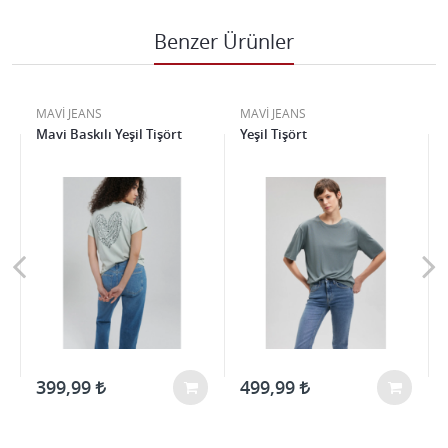
Benzer Ürünler
MAVİ JEANS
MAVİ JEANS
t
Mavi Baskılı Yeşil Tişört
Yeşil Tişört
399,99
499,99