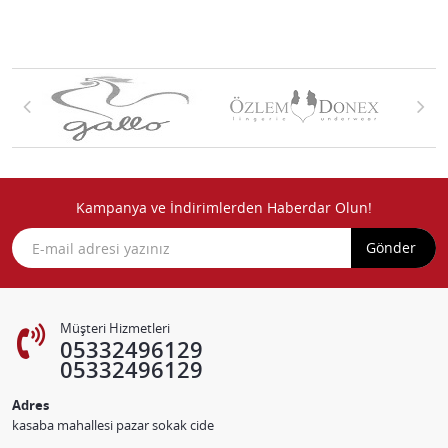
Kampanya ve İndirimlerden Haberdar Olun!
Gönder
Müşteri Hizmetleri
05332496129
05332496129
Adres
kasaba mahallesi pazar sokak cide