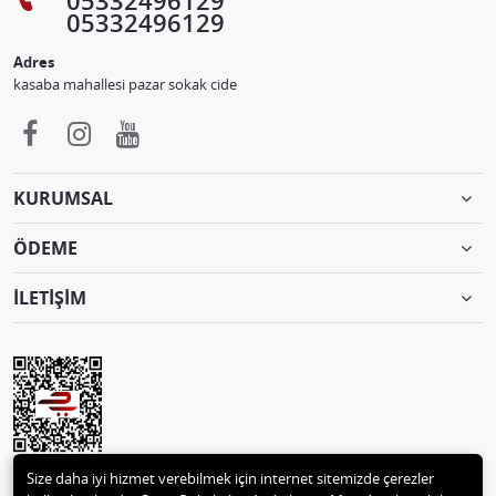
05332496129
05332496129
Adres
kasaba mahallesi pazar sokak cide
KURUMSAL
ÖDEME
İLETİŞİM
Size daha iyi hizmet verebilmek için internet sitemizde çerezler