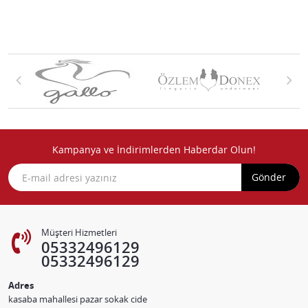
Kampanya ve İndirimlerden Haberdar Olun!
Gönder
Müşteri Hizmetleri
05332496129
05332496129
Adres
kasaba mahallesi pazar sokak cide