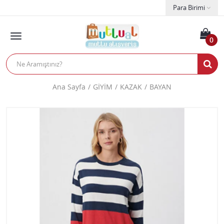
Para Birimi
0
Ana Sayfa
GİYİM
KAZAK
BAYAN