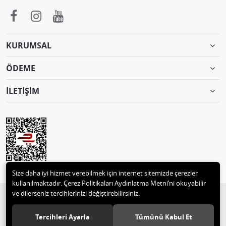
KURUMSAL
ÖDEME
İLETİŞİM
Size daha iyi hizmet verebilmek için internet sitemizde çerezler
kullanılmaktadır. Çerez Politikaları Aydınlatma Metni’ni okuyabilir
ve dilerseniz tercihlerinizi değiştirebilirsiniz.
© 2018 2 M MUTLULAR TEKSTİL ve MOTORSİKLET PAZ.TİC. 05332496129
Tüm hakları saklıdır.
Tercihleri Ayarla
Tümünü Kabul Et